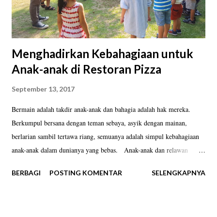
Menghadirkan Kebahagiaan untuk
Anak-anak di Restoran Pizza
September 13, 2017
Bermain adalah takdir anak-anak dan bahagia adalah hak mereka.
Berkumpul bersana dengan teman sebaya, asyik dengan mainan,
berlarian sambil tertawa riang, semuanya adalah simpul kebahagiaan
anak-anak dalam dunianya yang bebas. Anak-anak dan relawan
Museum Kolong Tangga memulai permainan di Nanamia Pizzeria
BERBAGI
POSTING KOMENTAR
SELENGKAPNYA
(dok. pri). Kebahagiaan dalam kebebasan itulah yang diciptakan pada
Jumat (8/9/2017) sore itu. Sekitar lima belas orang anak berkumpul di
taman di dalam area Restoran Nanamia Pizzeria, Jalan Tirtodipuran,