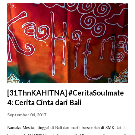
Yogyakarta. Dua di antara anak-anak tersebut adalah Jamme dan Kale,
putra penyanyi top Rio Febrian yang sore itu ditemani ibu mereka,
artis Sabria Kono. Pasangan selebritis ini memang telah memutuskan
menetap di Yogyakarta. Dipandu oleh relawan Museum Kolong
Tangga, anak-anak mengikuti workshop kreatif selama kurang lebih
dua jam. Acaranya dimulai dengan permainan interaktif. Para relawan
dan anak-anak berkumpul membentuk lingkaran. Tapi sebelum itu
para relaw...
[31ThnKAHITNA] #CeritaSoulmate
4: Cerita Cinta dari Bali
September 04, 2017
Namaku Mestia, tinggal di Bali dan masih bersekolah di SMK. Jatuh