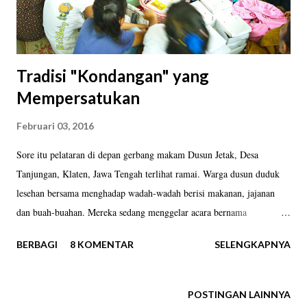
Tradisi "Kondangan" yang
Mempersatukan
Februari 03, 2016
Sore itu pelataran di depan gerbang makam Dusun Jetak, Desa
Tanjungan, Klaten, Jawa Tengah terlihat ramai. Warga dusun duduk
lesehan bersama menghadap wadah-wadah berisi makanan, jajanan
dan buah-buahan. Mereka sedang menggelar acara bernama
“kondangan”. Bagi banyak orang “kondangan” adalah datang
BERBAGI
8 KOMENTAR
SELENGKAPNYA
menghadiri undangan hajatan, biasanya penikahan atau khitanan. Tapi
bagi masyarakat Klaten, termasuk di Dusun Jetak, yang merupakan
tempat tinggal kakek saya, kondangan juga berarti menggelar
POSTINGAN LAINNYA