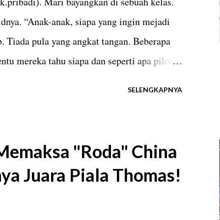
pribadi). Mari bayangkan di sebuah kelas.
dnya. “Anak-anak, siapa yang ingin mejadi
. Tiada pula yang angkat tangan. Beberapa
ntu mereka tahu siapa dan seperti apa pilot
mampu menembus awan dan melintasi benua.
SELENGKAPNYA
 semakin kurang populer dan kalah keren.
ofesi lain yang lebih menantang. “Siapa yang
mengganti pertanyaan. Kali ini banyak murid
 Memaksa "Roda" China
 antusias. Namun, sang guru kembali melihat
nya Juara Piala Thomas!
gkat tangan. Tidak ada satu pun muridnya
ra kelas pun bungkam. Apakah mereka tidak
aja paham. Salah satu pekerjaan paling mulia