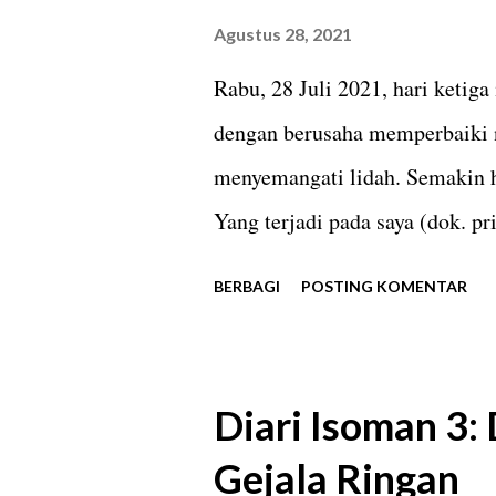
ada 2 orang pembeli lain yang 
Agustus 28, 2021
penjual sendiri belum terlihat
Rabu, 28 Juli 2021, hari ketig
tak terlalu memikirkannya. Bi
dengan berusaha memperbaiki 
yang saya butuhkan, baru saya 
menyemangati lidah. Semakin 
Yang terjadi pada saya (dok. p
sesaat terasa. Sekitar dua jam 
BERBAGI
POSTING KOMENTAR
Penciuman saya pelan-pelan m
tipis-tipis terlacak. Sementara 
biasa. Hanya minuman atau bua
Diari Isoman 3: 
jejaknya. Jangan Disepelekan 
Gejala Ringan
terasa. Benar-benar hampa pen