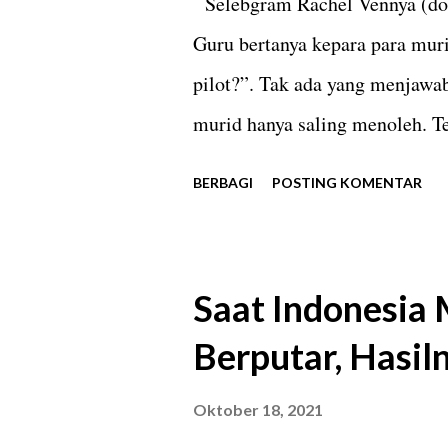
Selebgram Rachel Vennya (dok.
a
Guru bertanya kepara para muri
n
pilot?”. Tak ada yang menjawab
murid hanya saling menoleh. Te
itu. Penerbang pesawat yang 
BERBAGI
POSTING KOMENTAR
Namun, sekarang agaknya pilot
Kalau urusan menantang, ada pr
mau jadi dokter?” , sang guru 
Saat Indonesia
yang saling menoleh. Pertanda
Berputar, Hasil
hal yang sama. Tak ada yang an
yang menjawab. Bahkan, si jua
Oktober 18, 2021
tahu kehebatan dokter? Tentu s