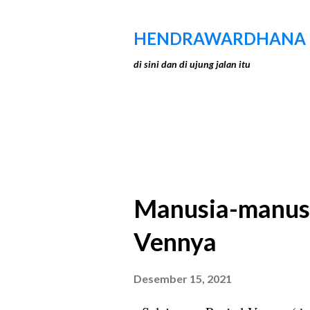
HENDRAWARDHANA
di sini dan di ujung jalan itu
P
Menampilkan postingan dari 202
o
s
Manusia-manusia
t
Vennya
i
n
Desember 15, 2021
g