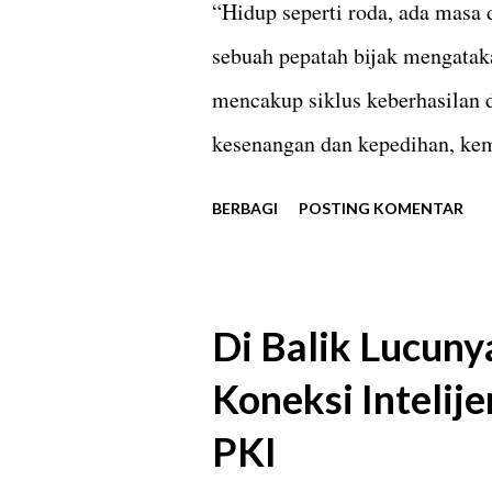
“Hidup seperti roda, ada masa d
karena menjadi kepanjangan T
sebuah pepatah bijak mengatak
menyelamatkan nyawa. Namun, 
mencakup siklus keberhasilan 
kesenangan dan kepedihan, kem
mungkin manusia merasakan ke
BERBAGI
POSTING KOMENTAR
seseorang merasa sedih. Tidak 
pencapaiannya. Ada kalanya ia
Piala Thomas di Aarhus, Denma
Di Balik Lucuny
Pepatah tersebut juga berlaku 
Koneksi Intelij
masanya timnas dan atlet bulut
PKI
emas. Pada masa kejayaannya ba