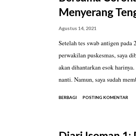
Menyerang Ten
hari-hari pertama saya merasa 
mendapatkan parasetamol 500 
Agustus 14, 2021
Multivitamin saya minum sekal
Setelah tes swab antigen pada 
minum hanya saat merasa meri
perwakilan puskesmas, saya di
putuskan mengkonsumsi vita...
akan dihantarkan esok harinya.
nanti. Namun, saya sudah membe
mandiri (dok. pribadi). Denga
BERBAGI
POSTING KOMENTAR
saya memulai malam pertama be
pukul 21.00. Sebelum itu saya 
Ini bukan hal baru bagi saya.
Diari Isoman 1: