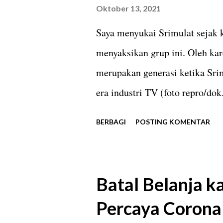
diraih. Pebulutangkis yang se
Oktober 13, 2021
terbaiknya bisa tak terkalahka
Saya menyukai Srimulat sejak 
peringkat atas selama bertahun
menyaksikan grup ini. Oleh kar
Keberuntungan s...
merupakan generasi ketika Sri
era industri TV (foto repro/do
berasal dari Klaten dan Jawa 
BERBAGI
POSTING KOMENTAR
menyukai Srimulat. Apalagi sa
Srimulat menjadi suguhan waji
berulang kali sepanjang hari s
Batal Belanja k
salah satu kegiatan utama kami
Percaya Corona
Srimulat, yakni Raden Ayu Srim