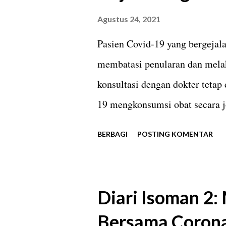
sesuatu yang mendarat di lida
Agustus 24, 2021
rasakan, yakni obat yang pahit 
Pasien Covid-19 yang bergejala
Anosmia yang tiba-tiba terjadi
membatasi penularan dan mela
menghilangkan kemampuan say
konsultasi dengan dokter tetap
menjadi semacam peringatan ba
19 mengkonsumsi obat secara jo
saya mendapat paket obat grati
BERBAGI
POSTING KOMENTAR
bidan ditugasi oleh puskesmas
hantaran lainnya, obatan-obatan
Dexamethasone (dok. pribad
Diari Isoman 2
perkembangan kesehatan saya.
Bersama Corona
Dari pemantauan itulah obatan-