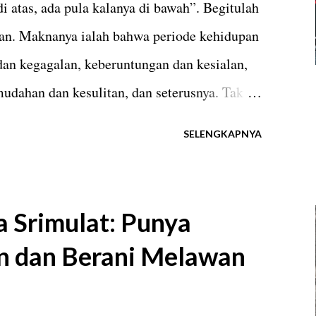
i atas, ada pula kalanya di bawah”. Begitulah
uhan dalam menyembuhkan orang sakit dan
an. Maknanya ialah bahwa periode kehidupan
semenjak pandemi Covid-19 profe...
dan kegagalan, keberuntungan dan kesialan,
udahan dan kesulitan, dan seterusnya. Tak
senangan terus menerus. Ada kalanya
SELENGKAPNYA
akan manusia selalu berhasil dalam
 menjumpai kegagalan. Indonesia merebut
rk pada 17 Oktober 2021 (foto: PBSI).
a Srimulat: Punya
di dunia olahraga, termasuk bulutangkis. Ada
en dan Berani Melawan
angkis suatu negara berada dalam periode
nyak prestasi, gelar, dan kejuaraan penting