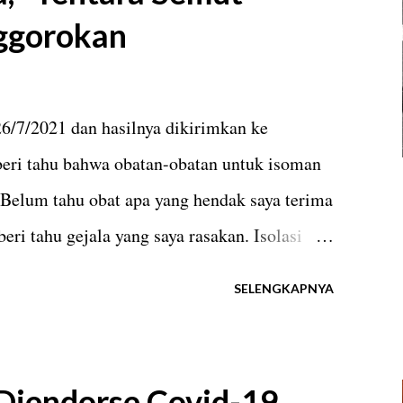
ggorokan
meriang dan pegal-pegal. Saya pun
mg, multivitamin dan vitamin C 50 mg.
i dalam sehari. Sedangkan parasetamol saya
26/7/2021 dan hasilnya dikirimkan ke
ang. Untuk kebutuhan vitamin C saya
beri tahu bahwa obatan-obatan untuk isoman
 Belum tahu obat apa yang hendak saya terima
ri tahu gejala yang saya rasakan. Isolasi
n bekal parasetamol 500 mg dan termometer
SELENGKAPNYA
rsama virus Corona. Saya beranjak tidur
membuat wedang jahe dan sereh lebih dulu.
 Semenjak kecil ibu sudah memperkenalkan
 Diendorse Covid-19