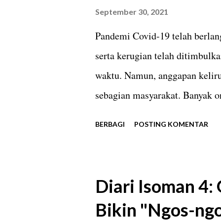
menyenangi grup lawak ini. Se
September 30, 2021
sebagai sesama orang berdarah
Pandemi Covid-19 telah berlan
Srimulat mencapai 100 orang. 
serta kerugian telah ditimbulk
berdiri sebagai kelompok kesen
waktu. Namun, anggapan keliru
sebagian masyarakat. Banyak o
Covid-19 hanya omong kosong y
BERBAGI
POSTING KOMENTAR
Sabtu dua pekan lalu sesuatu 
mata kepala saya seorang penj
ketika sebuah mobil BPBD dan
Diari Isoman 4:
berjualan. Kios buahnya ada di 
Bikin "Ngos-ng
saya mampir ke tempatnya berj