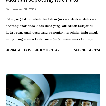
September 04, 2012
Satu yang tak berubah dan tak ingin saya ubah adalah saya
seorang anak desa. Anak desa yang lalu hijrah belajar di
kota besar. Anak desa yang semenjak itu selalu rindu untuk
mengulang atau sekedar mengingat masa-masa kecilnya
yang telah terlalui. Berjalan-jalan di sawah, sembunyi-
BERBAGI
POSTING KOMENTAR
SELENGKAPNYA
sembunyi membuang makanan yang tak habis dimakan, ikut
ibu ke pasar, berkelahi sepulang sekolah, kabur diam-diam
dari rumah untuk bermain hingga menikmati jajanan masa
kecil. Salah satunya adalah makanan tradisional yakni kue
putu. Dulu saya sangat suka meminta jajan kue putu. Pasti
banyak yang tahu seperti apa kue putu itu. Kue tradisional
terbuat dari beras dengan isian gula merah yang dibuat
dengan cara dipanaskan menggunakan uap panas, disajikan
dengan parutan kelapa dan kadang ditaburi gula pasir. Dulu