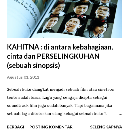
saya suka menanti pedagang kue putu lewat di depan
rumah, biasanya sore hari sampai jelang senja. Ia datang
dengan pikulan di pundak, pasti berat. Mendengar bunyi
tiupan uap panasnya dari jauh saya ...
KAHITNA : di antara kebahagiaan,
cinta dan PERSELINGKUHAN
(sebuah sinopsis)
Agustus 01, 2011
Sebuah buku diangkat menjadi sebuah film atau sinetron
tentu sudah biasa. Lagu yang sengaja dicipta sebagai
soundtrack film juga sudah banyak. Tapi bagaimana jika
sebuah lagu dituturkan ulang sebagai sebuah buku ?.
KAHITNA baru saja melakukannya. Menggandeng penerbit
BERBAGI
POSTING KOMENTAR
SELENGKAPNYA