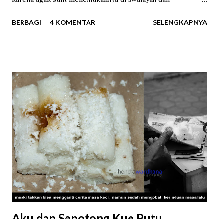
supermarket, saya memesannya melalui sebuah marketplace
BERBAGI
4 KOMENTAR
SELENGKAPNYA
online . Di berbagai toko online Milo Cube dijual dengan
harga bervariasi untuk varian isi 50 cube dan 100 cube.
Varian yang berisi 100 cube yang saya beli rentang harganya
Rp65.000-85.000. Pada hari ketiga setelah memesan, Milo
Cube akhirnya tiba di tangan saya. Saat membuka
bungkusnya saya langsung berjumpa dengan 100 kotak
mungil dengan bungkus kertas hijau bertuliskan “MILO” dan
“ENERGY CUBE”. Ukurannya benar-benar kecil. Satu cube
beratnya hanya 2,75 gram, sehingga totalnya 275 gram.
Milo Cube yang sedang digandrungi saat ini (dok. pri). "Milo
Kotak", begitu kira-kira terjemahan bebas Milo Cube (dok.
pri). Tiba saatnya unboxing . Milo Cube ini berupa bubu...
Aku dan Sepotong Kue Putu