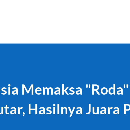
Langsung ke konten utama
esia Memaksa "Roda"
tar, Hasilnya Juara P