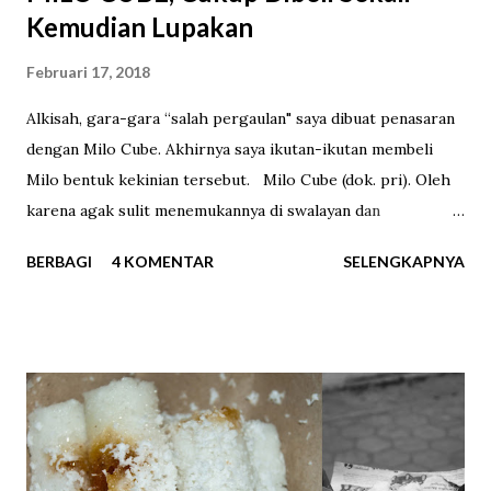
Kemudian Lupakan
Februari 17, 2018
Alkisah, gara-gara “salah pergaulan" saya dibuat penasaran
dengan Milo Cube. Akhirnya saya ikutan-ikutan membeli
Milo bentuk kekinian tersebut. Milo Cube (dok. pri). Oleh
karena agak sulit menemukannya di swalayan dan
supermarket, saya memesannya melalui sebuah marketplace
BERBAGI
4 KOMENTAR
SELENGKAPNYA
online . Di berbagai toko online Milo Cube dijual dengan
harga bervariasi untuk varian isi 50 cube dan 100 cube.
Varian yang berisi 100 cube yang saya beli rentang harganya
Rp65.000-85.000. Pada hari ketiga setelah memesan, Milo
Cube akhirnya tiba di tangan saya. Saat membuka
bungkusnya saya langsung berjumpa dengan 100 kotak
mungil dengan bungkus kertas hijau bertuliskan “MILO” dan
“ENERGY CUBE”. Ukurannya benar-benar kecil. Satu cube