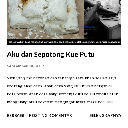
beratnya hanya 2,75 gram, sehingga totalnya 275 gram.
Milo Cube yang sedang digandrungi saat ini (dok. pri). "Milo
Kotak", begitu kira-kira terjemahan bebas Milo Cube (dok.
pri). Tiba saatnya unboxing . Milo Cube ini berupa bubu...
Aku dan Sepotong Kue Putu
September 04, 2012
Satu yang tak berubah dan tak ingin saya ubah adalah saya
seorang anak desa. Anak desa yang lalu hijrah belajar di
kota besar. Anak desa yang semenjak itu selalu rindu untuk
mengulang atau sekedar mengingat masa-masa kecilnya
yang telah terlalui. Berjalan-jalan di sawah, sembunyi-
BERBAGI
POSTING KOMENTAR
SELENGKAPNYA
sembunyi membuang makanan yang tak habis dimakan, ikut
ibu ke pasar, berkelahi sepulang sekolah, kabur diam-diam