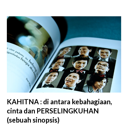
dari rumah untuk bermain hingga menikmati jajanan masa
kecil. Salah satunya adalah makanan tradisional yakni kue
putu. Dulu saya sangat suka meminta jajan kue putu. Pasti
banyak yang tahu seperti apa kue putu itu. Kue tradisional
terbuat dari beras dengan isian gula merah yang dibuat
dengan cara dipanaskan menggunakan uap panas, disajikan
dengan parutan kelapa dan kadang ditaburi gula pasir. Dulu
saya suka menanti pedagang kue putu lewat di depan
rumah, biasanya sore hari sampai jelang senja. Ia datang
dengan pikulan di pundak, pasti berat. Mendengar bunyi
tiupan uap panasnya dari jauh saya ...
KAHITNA : di antara kebahagiaan,
cinta dan PERSELINGKUHAN
(sebuah sinopsis)