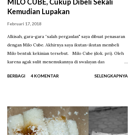
MILO CUBE, Cukup Dibeli Sekali
Kemudian Lupakan
Februari 17, 2018
Alkisah, gara-gara “salah pergaulan" saya dibuat penasaran
dengan Milo Cube. Akhirnya saya ikutan-ikutan membeli
Milo bentuk kekinian tersebut. Milo Cube (dok. pri). Oleh
karena agak sulit menemukannya di swalayan dan
supermarket, saya memesannya melalui sebuah marketplace
BERBAGI
4 KOMENTAR
SELENGKAPNYA
online . Di berbagai toko online Milo Cube dijual dengan
harga bervariasi untuk varian isi 50 cube dan 100 cube.
Varian yang berisi 100 cube yang saya beli rentang harganya
Rp65.000-85.000. Pada hari ketiga setelah memesan, Milo
Cube akhirnya tiba di tangan saya. Saat membuka
bungkusnya saya langsung berjumpa dengan 100 kotak
mungil dengan bungkus kertas hijau bertuliskan “MILO” dan