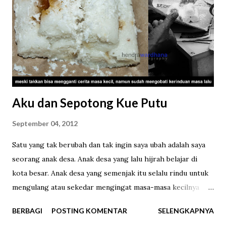
“ENERGY CUBE”. Ukurannya benar-benar kecil. Satu cube
beratnya hanya 2,75 gram, sehingga totalnya 275 gram.
Milo Cube yang sedang digandrungi saat ini (dok. pri). "Milo
Kotak", begitu kira-kira terjemahan bebas Milo Cube (dok.
pri). Tiba saatnya unboxing . Milo Cube ini berupa bubu...
Aku dan Sepotong Kue Putu
September 04, 2012
Satu yang tak berubah dan tak ingin saya ubah adalah saya
seorang anak desa. Anak desa yang lalu hijrah belajar di
kota besar. Anak desa yang semenjak itu selalu rindu untuk
mengulang atau sekedar mengingat masa-masa kecilnya
yang telah terlalui. Berjalan-jalan di sawah, sembunyi-
BERBAGI
POSTING KOMENTAR
SELENGKAPNYA
sembunyi membuang makanan yang tak habis dimakan, ikut