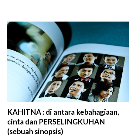
ibu ke pasar, berkelahi sepulang sekolah, kabur diam-diam
dari rumah untuk bermain hingga menikmati jajanan masa
kecil. Salah satunya adalah makanan tradisional yakni kue
putu. Dulu saya sangat suka meminta jajan kue putu. Pasti
banyak yang tahu seperti apa kue putu itu. Kue tradisional
terbuat dari beras dengan isian gula merah yang dibuat
dengan cara dipanaskan menggunakan uap panas, disajikan
dengan parutan kelapa dan kadang ditaburi gula pasir. Dulu
saya suka menanti pedagang kue putu lewat di depan
rumah, biasanya sore hari sampai jelang senja. Ia datang
dengan pikulan di pundak, pasti berat. Mendengar bunyi
tiupan uap panasnya dari jauh saya ...
KAHITNA : di antara kebahagiaan,
cinta dan PERSELINGKUHAN
(sebuah sinopsis)