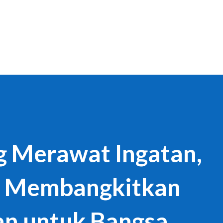
Langsung ke konten utama
 Merawat Ingatan,
g Membangkitkan
n untuk Bangsa