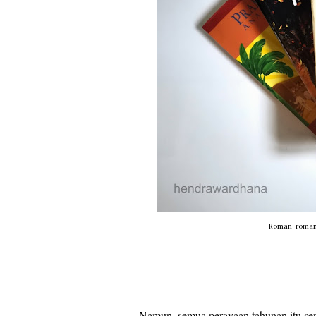
Roman-roman 
Namun, semua perayaan tahunan itu seri