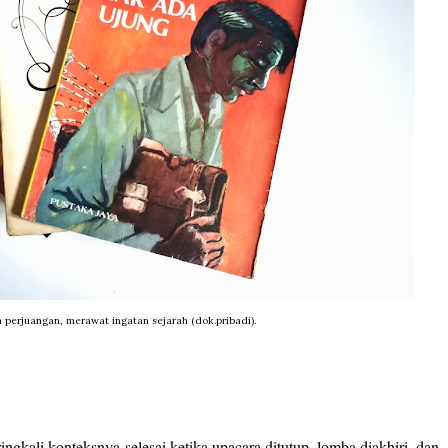
perjuangan, merawat ingatan sejarah (dok.pribadi).
ngkali konteksnya selesai ketika upacara ditutup, lomba diakhiri, dan