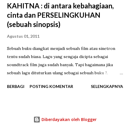
KAHITNA : di antara kebahagiaan,
cinta dan PERSELINGKUHAN
(sebuah sinopsis)
Agustus 01, 2011
Sebuah buku diangkat menjadi sebuah film atau sinetron
tentu sudah biasa. Lagu yang sengaja dicipta sebagai
soundtrack film juga sudah banyak. Tapi bagaimana jika
sebuah lagu dituturkan ulang sebagai sebuah buku ?.
KAHITNA baru saja melakukannya. Menggandeng penerbit
BERBAGI
POSTING KOMENTAR
SELENGKAPNYA
buku Gramedia, KAHITNA kembali menghadirkan karya
istimewa untuk para penggemarnya. Buku berjudul “DI
ANTARA KEBAHAGIAAN, CINTA DAN PERSELINGKUHAN”
menjadi persembahan terbaru mereka. Satu dari rangkaian
Diberdayakan oleh Blogger
peringatan 25 tahun kiprah KAHITNA di blantika musik
Indonesia. Di Antara Kebahagiaan, Cinta dan Perselingkuhan