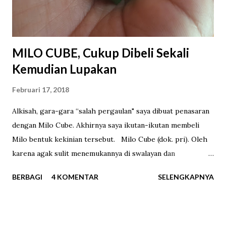
MILO CUBE, Cukup Dibeli Sekali
Kemudian Lupakan
Februari 17, 2018
Alkisah, gara-gara “salah pergaulan" saya dibuat penasaran
dengan Milo Cube. Akhirnya saya ikutan-ikutan membeli
Milo bentuk kekinian tersebut. Milo Cube (dok. pri). Oleh
karena agak sulit menemukannya di swalayan dan
supermarket, saya memesannya melalui sebuah marketplace
BERBAGI
4 KOMENTAR
SELENGKAPNYA
online . Di berbagai toko online Milo Cube dijual dengan
harga bervariasi untuk varian isi 50 cube dan 100 cube.
Varian yang berisi 100 cube yang saya beli rentang harganya
Rp65.000-85.000. Pada hari ketiga setelah memesan, Milo