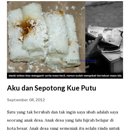
Cube akhirnya tiba di tangan saya. Saat membuka
bungkusnya saya langsung berjumpa dengan 100 kotak
mungil dengan bungkus kertas hijau bertuliskan “MILO” dan
“ENERGY CUBE”. Ukurannya benar-benar kecil. Satu cube
beratnya hanya 2,75 gram, sehingga totalnya 275 gram.
Milo Cube yang sedang digandrungi saat ini (dok. pri). "Milo
Kotak", begitu kira-kira terjemahan bebas Milo Cube (dok.
pri). Tiba saatnya unboxing . Milo Cube ini berupa bubu...
Aku dan Sepotong Kue Putu
September 04, 2012
Satu yang tak berubah dan tak ingin saya ubah adalah saya
seorang anak desa. Anak desa yang lalu hijrah belajar di
kota besar. Anak desa yang semenjak itu selalu rindu untuk