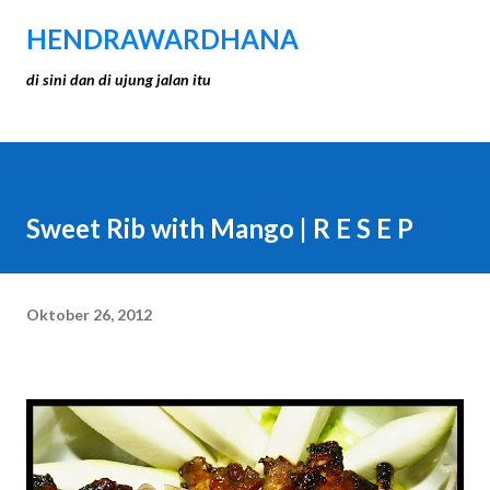
Langsung ke konten utama
HENDRAWARDHANA
di sini dan di ujung jalan itu
Sweet Rib with Mango | R E S E P
Oktober 26, 2012