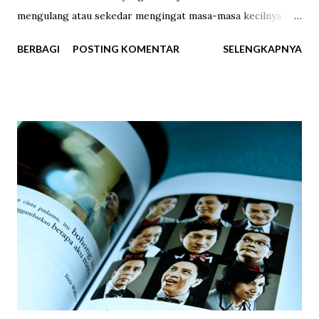
mengulang atau sekedar mengingat masa-masa kecilnya
yang telah terlalui. Berjalan-jalan di sawah, sembunyi-
BERBAGI
POSTING KOMENTAR
SELENGKAPNYA
sembunyi membuang makanan yang tak habis dimakan, ikut
ibu ke pasar, berkelahi sepulang sekolah, kabur diam-diam
dari rumah untuk bermain hingga menikmati jajanan masa
kecil. Salah satunya adalah makanan tradisional yakni kue
putu. Dulu saya sangat suka meminta jajan kue putu. Pasti
banyak yang tahu seperti apa kue putu itu. Kue tradisional
terbuat dari beras dengan isian gula merah yang dibuat
dengan cara dipanaskan menggunakan uap panas, disajikan
dengan parutan kelapa dan kadang ditaburi gula pasir. Dulu
saya suka menanti pedagang kue putu lewat di depan
rumah, biasanya sore hari sampai jelang senja. Ia datang
dengan pikulan di pundak, pasti berat. Mendengar bunyi
tiupan uap panasnya dari jauh saya ...