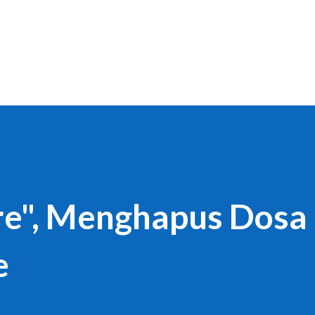
Langsung ke konten utama
re", Menghapus Dosa
e