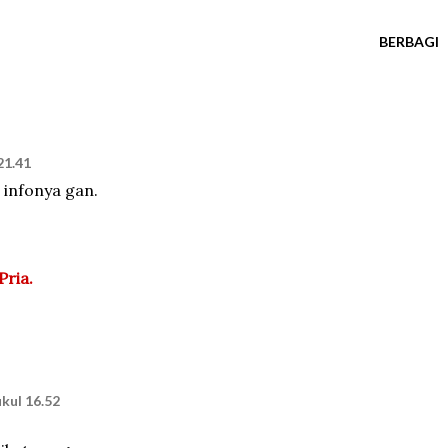
BERBAGI
21.41
 infonya gan.
Pria.
kul 16.52