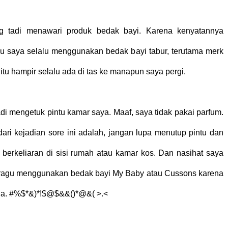
g tadi menawari produk bedak bayi. Karena kenyatannya
lu saya selalu menggunakan bedak bayi tabur, terutama merk
tu hampir selalu ada di tas ke manapun saya pergi.
di mengetuk pintu kamar saya. Maaf, saya tidak pakai parfum.
dari kejadian sore ini adalah, jangan lupa menutup pintu dan
berkeliaran di sisi rumah atau kamar kos. Dan nasihat saya
 ragu menggunakan bedak bayi My Baby atau Cussons karena
pria. #%$*&)*!$@$&&()*@&( >.<