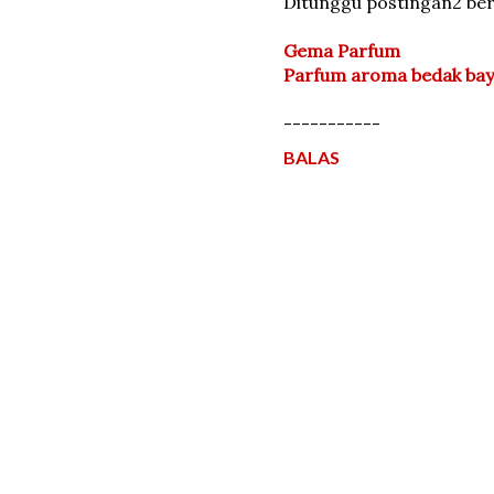
Ditunggu postingan2 ber
Gema Parfum
Parfum aroma bedak bayi
-----------
BALAS