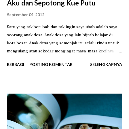
Aku dan Sepotong Kue Putu
September 04, 2012
Satu yang tak berubah dan tak ingin saya ubah adalah saya
seorang anak desa. Anak desa yang lalu hijrah belajar di
kota besar. Anak desa yang semenjak itu selalu rindu untuk
mengulang atau sekedar mengingat masa-masa kecilnya
yang telah terlalui. Berjalan-jalan di sawah, sembunyi-
BERBAGI
POSTING KOMENTAR
SELENGKAPNYA
sembunyi membuang makanan yang tak habis dimakan, ikut
ibu ke pasar, berkelahi sepulang sekolah, kabur diam-diam
dari rumah untuk bermain hingga menikmati jajanan masa
kecil. Salah satunya adalah makanan tradisional yakni kue
putu. Dulu saya sangat suka meminta jajan kue putu. Pasti
banyak yang tahu seperti apa kue putu itu. Kue tradisional
terbuat dari beras dengan isian gula merah yang dibuat
dengan cara dipanaskan menggunakan uap panas, disajikan