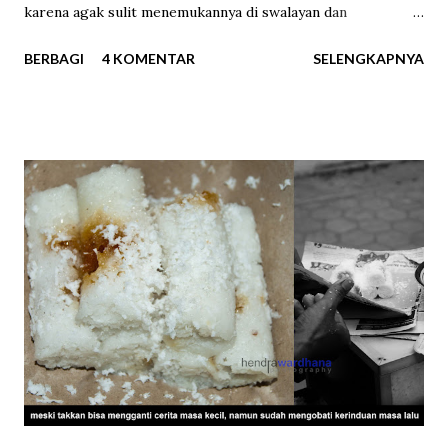
karena agak sulit menemukannya di swalayan dan
supermarket, saya memesannya melalui sebuah marketplace
BERBAGI
4 KOMENTAR
SELENGKAPNYA
online . Di berbagai toko online Milo Cube dijual dengan
harga bervariasi untuk varian isi 50 cube dan 100 cube.
Varian yang berisi 100 cube yang saya beli rentang harganya
Rp65.000-85.000. Pada hari ketiga setelah memesan, Milo
Cube akhirnya tiba di tangan saya. Saat membuka
bungkusnya saya langsung berjumpa dengan 100 kotak
mungil dengan bungkus kertas hijau bertuliskan “MILO” dan
“ENERGY CUBE”. Ukurannya benar-benar kecil. Satu cube
beratnya hanya 2,75 gram, sehingga totalnya 275 gram.
Milo Cube yang sedang digandrungi saat ini (dok. pri). "Milo
Kotak", begitu kira-kira terjemahan bebas Milo Cube (dok.
pri). Tiba saatnya unboxing . Milo Cube ini berupa bubu...