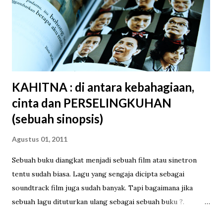
dengan parutan kelapa dan kadang ditaburi gula pasir. Dulu
saya suka menanti pedagang kue putu lewat di depan
rumah, biasanya sore hari sampai jelang senja. Ia datang
dengan pikulan di pundak, pasti berat. Mendengar bunyi
tiupan uap panasnya dari jauh saya ...
KAHITNA : di antara kebahagiaan,
cinta dan PERSELINGKUHAN
(sebuah sinopsis)
Agustus 01, 2011
Sebuah buku diangkat menjadi sebuah film atau sinetron
tentu sudah biasa. Lagu yang sengaja dicipta sebagai
soundtrack film juga sudah banyak. Tapi bagaimana jika
sebuah lagu dituturkan ulang sebagai sebuah buku ?.
KAHITNA baru saja melakukannya. Menggandeng penerbit